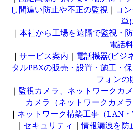
し間違い防止や不正の監視
｜
コン
単
｜
本社から工場を遠隔で監視・
電話
｜
サービス案内
｜
電話機器(ビジネ
タルPBXの販売・設置・施工・保
フォンの
｜
監視カメラ、ネットワークカメ
カメラ（ネットワークカメラ
｜
ネットワーク構築工事（LAN・
｜
セキュリティ
｜
情報漏洩を防止